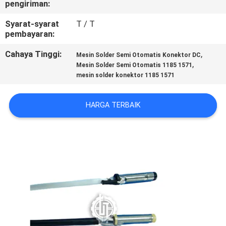
pengiriman:
KUALITAS
Syarat-syarat
T / T
pembayaran:
HUBUNGI
KAMI
Cahaya Tinggi:
,
Mesin Solder Semi Otomatis Konektor DC
,
Mesin Solder Semi Otomatis 1185 1571
mesin solder konektor 1185 1571
BERITA
HARGA TERBAIK
KASUS
SITEMAP
PRIVACY
POLICY