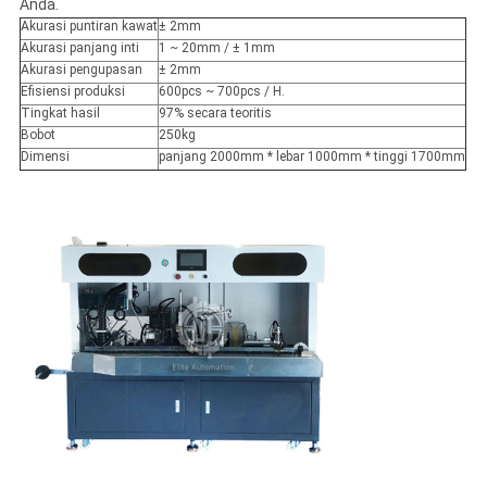
Anda.
Akurasi puntiran kawat
± 2mm
Akurasi panjang inti
1 ~ 20mm / ± 1mm
Akurasi pengupasan
± 2mm
Efisiensi produksi
600pcs ~ 700pcs / H.
Tingkat hasil
97% secara teoritis
Bobot
250kg
Dimensi
panjang 2000mm * lebar 1000mm * tinggi 1700mm