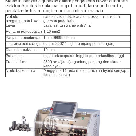
Mesin ini banyak digunakan dalam pengolahan kawat di industri
elektronik, industri suku cadang otomotif dan sepeda motor,
peralatan listrik, motor, lampu dan industri mainan.
Metode
sabuk makan, tidak ada emboss dan tidak ada
pengumpanan kawat
goresan pada kabel
Layar
Layar sentuh warna asli 7 inci
Rentang pengupasan
1-16 mm2
Panjang pemotongan
1mm-99999,99mm
Toleransi pemotongan
dalam 0,002 * L (L = panjang pemotongan)
Diameter maksimal
10 mm
Bahan alat
baja berkecepatan tinggi impor berkualitas tinggi
Produktifitas
3600 pcs / jam (tergantung panjang dan ukuran
kabelnya)
Mode berkendara
Penggerak 16 roda (motor loncatan hybrid senyap,
tiang alat servo)