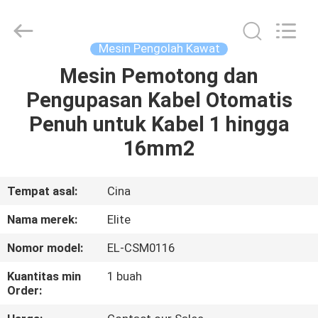
Shenzhen
Elite
Automation
Industrial
Ltd..
Mesin Pengolah Kawat
All
Rights
Reserved.
Mesin Pemotong dan
RUMAH
Pengupasan Kabel Otomatis
PRODUK
Penuh untuk Kabel 1 hingga
16mm2
TENTANG
KAMI
Tempat asal:
Cina
Nama merek:
Elite
TUR
Nomor model:
EL-CSM0116
PABRIK
Kuantitas min
1 buah
Order:
KONTROL