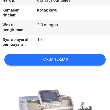
Harga:
Contact our Sales
KUALITAS
Kemasan
Kotak kayu
rincian:
HUBUNGI
Waktu
2-3 minggu
KAMI
pengiriman:
Syarat-syarat
T / T
BERITA
pembayaran:
KASUS
HARGA TERBAIK
SITEMAP
PRIVACY
POLICY