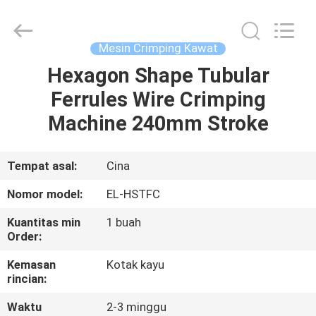
Shenzhen
Elite
Automation
Industrial
Ltd..
Mesin Crimping Kawat
All
Rights
Reserved.
Hexagon Shape Tubular
RUMAH
Ferrules Wire Crimping
PRODUK
Machine 240mm Stroke
TENTANG
Tempat asal:
Cina
KAMI
Nomor model:
EL-HSTFC
Kuantitas min
1 buah
TUR
Order:
PABRIK
Kemasan
Kotak kayu
rincian:
KONTROL
Waktu
2-3 minggu