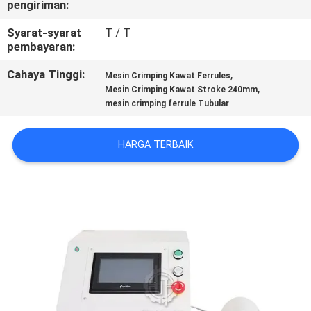
pengiriman:
KUALITAS
Syarat-syarat
T / T
pembayaran:
HUBUNGI
KAMI
Cahaya Tinggi:
,
Mesin Crimping Kawat Ferrules
,
Mesin Crimping Kawat Stroke 240mm
mesin crimping ferrule Tubular
BERITA
HARGA TERBAIK
KASUS
SITEMAP
PRIVACY
POLICY