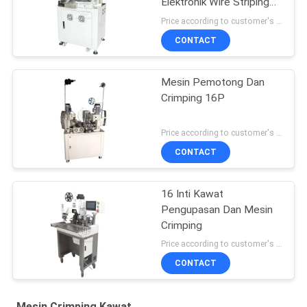
Elektronik Wire Striping
Belt Pressing Machine
Price according to customer's requirement MOQ:1 buah
Crimper Di Kedua Ujung
CONTACT
Ujung Peeling
Mesin Pemotong Dan
Crimping 16P
Price according to customer's requirement MOQ:1 buah
CONTACT
16 Inti Kawat
Pengupasan Dan Mesin
Crimping
Price according to customer's requirement MOQ:1 buah
CONTACT
Mesin Crimping Kawat