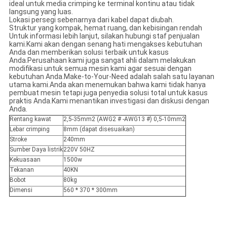
ideal untuk media crimping ke terminal kontinu atau tidak
langsung yang luas.
Lokasi persegi sebenarnya dari kabel dapat diubah.
Struktur yang kompak, hemat ruang, dan kebisingan rendah
Untuk informasi lebih lanjut, silakan hubungi staf penjualan
kami.Kami akan dengan senang hati mengakses kebutuhan
Anda dan memberikan solusi terbaik untuk kasus
Anda.Perusahaan kami juga sangat ahli dalam melakukan
modifikasi untuk semua mesin kami agar sesuai dengan
kebutuhan Anda.Make-to-Your-Need adalah salah satu layanan
utama kami.Anda akan menemukan bahwa kami tidak hanya
pembuat mesin tetapi juga penyedia solusi total untuk kasus
praktis Anda.Kami menantikan investigasi dan diskusi dengan
Anda.
Rentang kawat
2,5-35mm2 (AWG2 # -AWG13 #) 0,5-10mm2
Lebar crimping
8mm (dapat disesuaikan)
Stroke
240mm
Sumber Daya listrik
220V 50HZ
Kekuasaan
1500w
Tekanan
40KN
Bobot
80kg
Dimensi
560 * 370 * 300mm