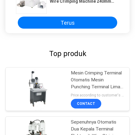
Wire Crimping Machine 240mm
Stroke
Terus
Top produk
Mesin Crimping Terminal
Otomatis Mesin
Punching Terminal Lima
Kawat Sheath Wire
Price according to customer's requirement MOQ:3platform
Mengatur Terminal Mesin
CONTACT
Punching
Sepenuhnya Otomatis
Dua Kepala Terminal