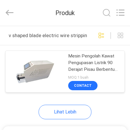
Shenzhen
Elite
Automation
Produk
Industrial
Ltd..
All
Rights
Reserved.
RUMAH
v shaped blade electric wire stripping machine pembuat
PRODUK
Mesin Pengolah Kawat
Pengupasan Listrik 90
TENTANG
Derajat Pisau Berbentuk
KAMI
V.
MOQ:1 buah
CONTACT
TUR
PABRIK
Lihat Lebih
KONTROL