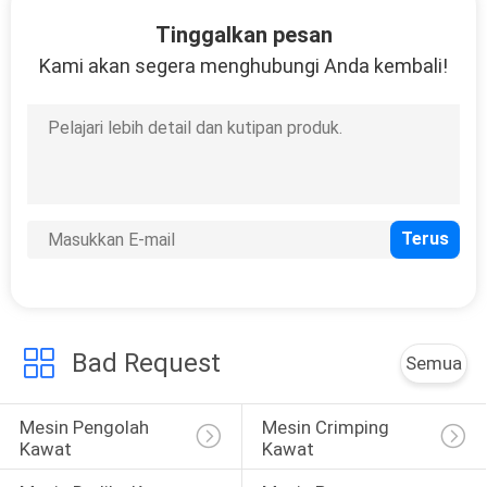
KUALITAS
Tinggalkan pesan
Kami akan segera menghubungi Anda kembali!
HUBUNGI
KAMI
BERITA
KASUS
SITEMAP
Bad Request
Semua
PRIVACY
Mesin Pengolah 
Mesin Crimping 
POLICY
Kawat
Kawat